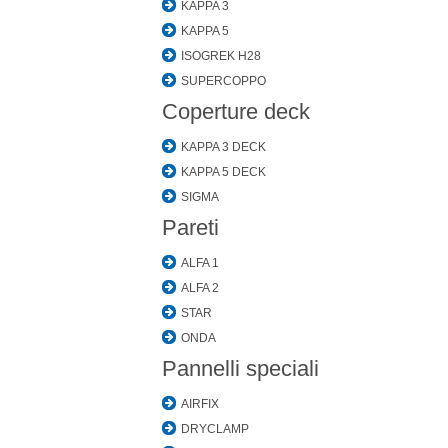
KAPPA 3
KAPPA 5
ISOGREK H28
SUPERCOPPO
Coperture deck
KAPPA 3 DECK
KAPPA 5 DECK
SIGMA
Pareti
ALFA 1
ALFA 2
STAR
ONDA
Pannelli speciali
AIRFIX
DRYCLAMP