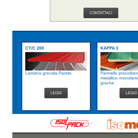
CONTATTACI
CT/C 200
KAPPA 3
Lamiera grecata Parete.
Pannello precoiben
metallico monolami
greche
LEGGI
LEGGI