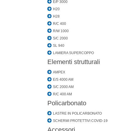
E/P 3000
H20
H28
R/C 400
R/W 1000
S/C 2000
SL 940
LAMIERA SUPERCOPPO
Elementi strutturali
AMPEX
E/S 4000 AM
S/C 2000 AM
R/C 400 AM
Policarbonato
LASTRE IN POLICARBONATO
SCHERMI PROTETTIVI COVID-19
Accessori