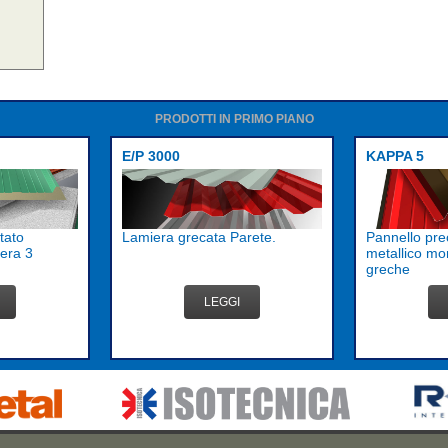
PRODOTTI IN PRIMO PIANO
E/P 3000
KAPPA 5
tato
Lamiera grecata Parete.
Pannello pre
era 3
metallico mo
greche
LEGGI