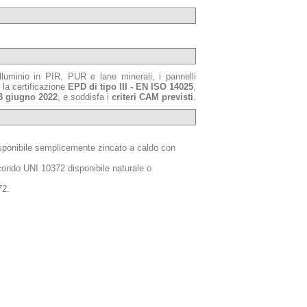
luminio in PIR, PUR e lane minerali, i pannelli
 la certificazione
EPD di tipo III - EN ISO 14025
,
3 giugno 2022
, e soddisfa i
criteri CAM previsti
.
sponibile semplicemente zincato a caldo con
ondo UNI 10372 disponibile naturale o
72.