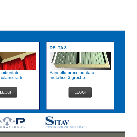
DELTA 3
coibentato
Pannello precoibentato
nolamiera 5
metallico 3 greche.
LEGGI
LEGGI