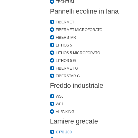
TECHTUM
Pannelli ecoline in lana
FIBERMET
FIBERMET MICROFORATO
FIBERSTAR
LITHOS 5
LITHOS 5 MICROFORATO
LITHOS 5 G
FIBERMET G
FIBERSTAR G
Freddo industriale
WSJ
WFJ
ALFA KING
Lamiere grecate
CT/C 200