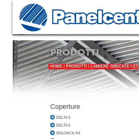
PRODOTTI
HOME
/
PRODOTTI
/
LAMIERE GRECATE
/
CT
Coperture
DELTA 3
DELTA 5
ISOLPACK R4