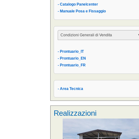
- Catalogo Panelcenter
- Manuale Posa e Fissaggio
Condizioni Generali di Vendita
- Condizioni Generali
- Prontuario_IT
- Condizioni di Vendita AIPPEG
- Prontuario_EN
- Prontuario_IT
- Prontuario_FR
- Area Tecnica
Realizzazioni