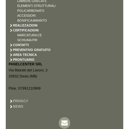
LAMIERE GRECATE
ELEMENTI STRUTTURALI
POLICARBONATO
ACCESSORI
BONIFICA AMIANTO
REALIZZAZIONI
CERTIFICAZIONI
MARCATURA CE
SCHIUMA PIR
CONTATTI
PREVENTIVO GRATUITO
AREA TECNICA
PRONTUARIO
PANELCENTER SRL
Via Maestri del Lavoro, 3
20832 Desio (MB)
P.Iva.: 07991210969
PRIVACY
NEWS