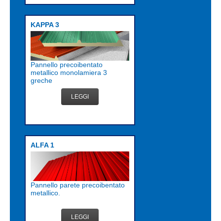
KAPPA 3
Pannello precoibentato
metallico monolamiera 3
greche
LEGGI
ALFA 1
Pannello parete precoibentato
metallico.
LEGGI