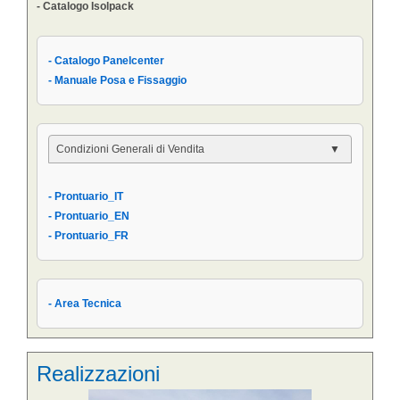
- Catalogo Isolpack
- Catalogo Panelcenter
- Manuale Posa e Fissaggio
Condizioni Generali di Vendita
- Condizioni Generali
- Prontuario_IT
- Condizioni di Vendita AIPPEG
- Prontuario_EN
- Prontuario_IT
- Prontuario_FR
- Area Tecnica
Realizzazioni