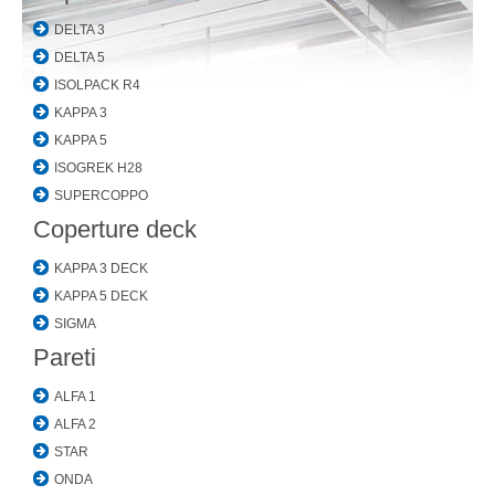
DELTA 3
DELTA 5
ISOLPACK R4
KAPPA 3
KAPPA 5
ISOGREK H28
SUPERCOPPO
Coperture deck
KAPPA 3 DECK
KAPPA 5 DECK
SIGMA
Pareti
ALFA 1
ALFA 2
STAR
ONDA