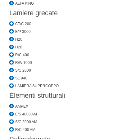
ALFA KING
Lamiere grecate
CT/C 200
E/P 3000
H20
H28
R/C 400
R/W 1000
S/C 2000
SL 940
LAMIERA SUPERCOPPO
Elementi strutturali
AMPEX
E/S 4000 AM
S/C 2000 AM
R/C 400 AM